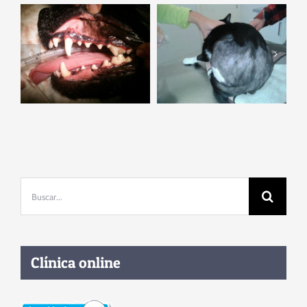
Caso clínico:
Caso clínico:
dermatitis a la
Enfermedad
picadura de
Periodontal
pulga en gatos
Buscar:
Clínica online