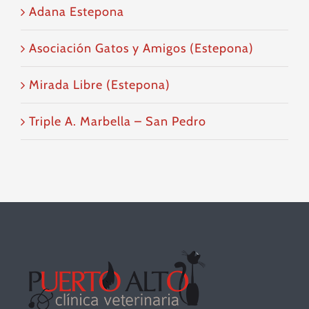
Adana Estepona
Asociación Gatos y Amigos (Estepona)
Mirada Libre (Estepona)
Triple A. Marbella – San Pedro