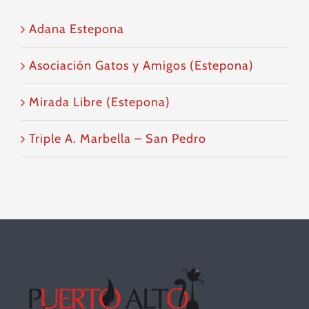
Adana Estepona
Asociación Gatos y Amigos (Estepona)
Mirada Libre (Estepona)
Triple A. Marbella – San Pedro