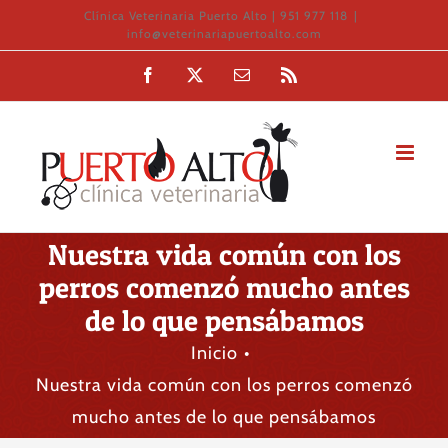
Saltar
Clínica Veterinaria Puerto Alto | 951 977 118
|
info@veterinariapuertoalto.com
al
Facebook
X
Correo
Rss
contenido
electrónico
Nuestra vida común con los
perros comenzó mucho antes
de lo que pensábamos
Inicio
Nuestra vida común con los perros comenzó
mucho antes de lo que pensábamos