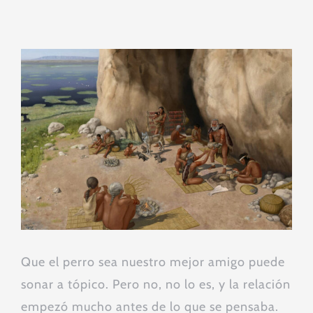
Ver
imagen
más
grande
Que el perro sea nuestro mejor amigo puede
sonar a tópico. Pero no, no lo es, y la relación
empezó mucho antes de lo que se pensaba.