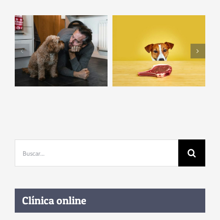
Cuando
‘Fuerza de
estamos
voluntad’
contentos,
perruna: ¿qué
nuestro perro
les permite
nos obedece
autocontrolarse
mejor que si
delante de un
estamos de mal
bistec?
humor
Buscar:
Clínica online