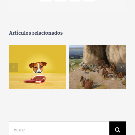
electrónico
Artículos relacionados
‘Fuerza de
Nuestra vida
voluntad’
común con los
perruna: ¿qué
perros
les permite
comenzó
autocontrolarse
mucho antes
delante de un
de lo que
bistec?
pensábamos
Buscar: