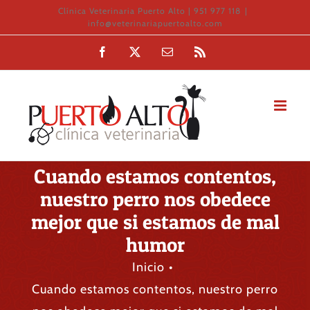
Saltar
Clínica Veterinaria Puerto Alto | 951 977 118
|
info@veterinariapuertoalto.com
al
Facebook
X
Correo
Rss
contenido
electrónico
Cuando estamos contentos,
nuestro perro nos obedece
mejor que si estamos de mal
humor
Inicio
Cuando estamos contentos, nuestro perro