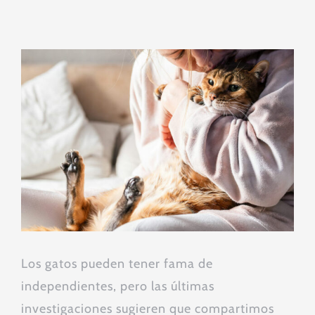
Ver
imagen
más
grande
Los gatos pueden tener fama de
independientes, pero las últimas
investigaciones sugieren que compartimos