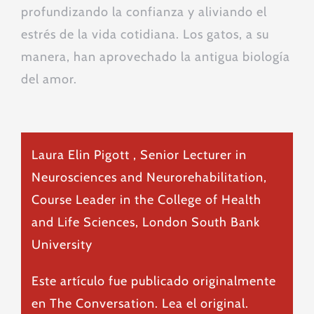
profundizando la confianza y aliviando el
estrés de la vida cotidiana. Los gatos, a su
manera, han aprovechado la antigua biología
del amor.
Laura Elin Pigott
, Senior Lecturer in
Neurosciences and Neurorehabilitation,
Course Leader in the College of Health
and Life Sciences, London South Bank
University
Este artículo fue publicado originalmente
en
The Conversation
. Lea el
original
.