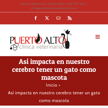
Saltar
Clínica Veterinaria Puerto Alto | 951 977 118
|
info@veterinariapuertoalto.com
al
Facebook
X
Correo
Rss
contenido
electrónico
Así impacta en nuestro
cerebro tener un gato como
mascota
Inicio
Así impacta en nuestro cerebro tener un gato
como mascota