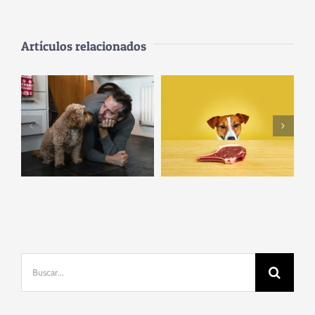
Artículos relacionados
Cuando
‘Fuerza de
estamos
voluntad’
contentos,
perruna: ¿qué
nuestro perro
les permite
nos obedece
autocontrolarse
mejor que si
delante de un
estamos de mal
bistec?
humor
Buscar: