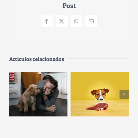
Post
Facebook
X
WhatsApp
Correo
electrónico
Artículos relacionados
Cuando
‘Fuerza de
estamos
voluntad’
contentos,
perruna: ¿qué
nuestro perro
les permite
nos obedece
autocontrolarse
mejor que si
delante de un
estamos de mal
bistec?