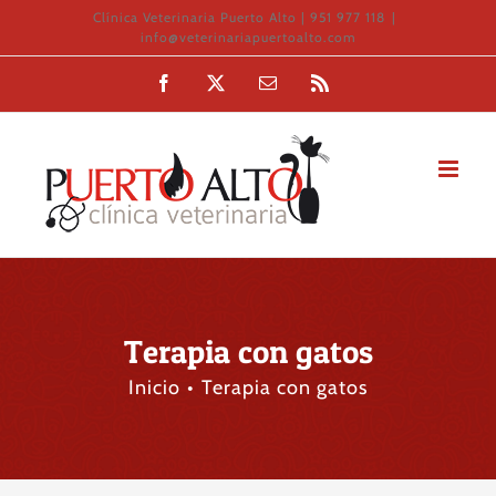
Saltar
Clínica Veterinaria Puerto Alto | 951 977 118
|
info@veterinariapuertoalto.com
al
Facebook
X
Correo
Rss
contenido
electrónico
Terapia con gatos
Inicio
Terapia con gatos