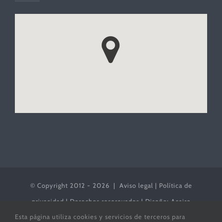
© Copyright 2012 -
2026 |
Aviso legal
|
Política de
privacidad
| Derechos reserevados | Diseño:
Acaire
Esta página utiliza cookies y servicios de terceros para
S.Coop.And.