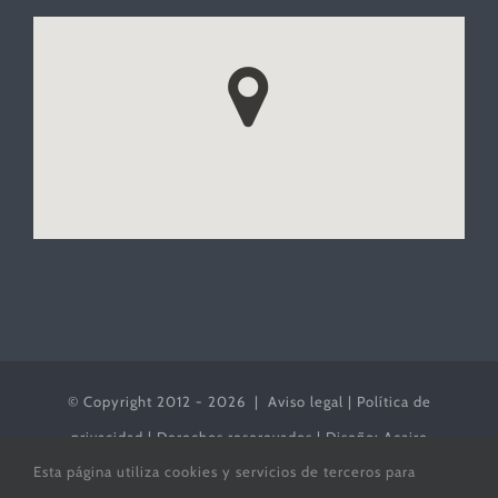
© Copyright 2012 -
2026 |
Aviso legal
|
Política de
privacidad
| Derechos reserevados | Diseño:
Acaire
Esta página utiliza cookies y servicios de terceros para
S.Coop.And.