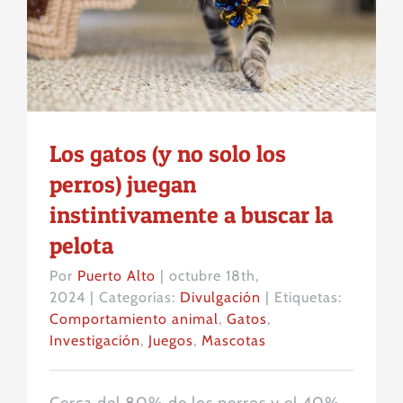
juegan instintivamente a buscar
la pelota
Los gatos (y no solo los
perros) juegan
instintivamente a buscar la
pelota
Por
Puerto Alto
|
octubre 18th,
2024
|
Categorías:
Divulgación
|
Etiquetas:
Comportamiento animal
,
Gatos
,
Investigación
,
Juegos
,
Mascotas