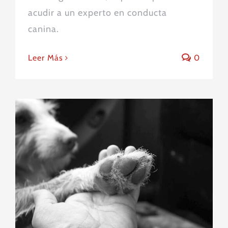
acudir a un experto en conducta
canina.
Leer Más
0
El dolor emocional por la pérdida
de nuestra mascota