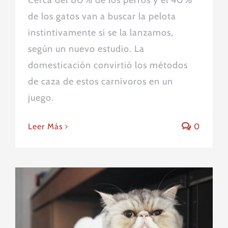
Cerca del 80% de los perros y el 40%
de los gatos van a buscar la pelota
instintivamente si se la lanzamos,
según un nuevo estudio. La
domesticación convirtió los métodos
de caza de estos carnívoros en un
juego.
Leer Más
0